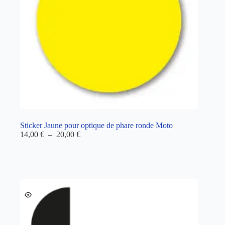
Sticker Jaune pour optique de phare ronde Moto
Plage
14,00
€
–
20,00
€
de
prix :
14,00 €
à
20,00 €