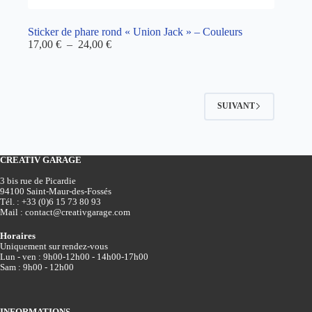
Sticker de phare rond « Union Jack » – Couleurs
Plage
17,00
€
–
24,00
€
de
prix :
17,00 €
à
24,00 €
SUIVANT
CREATIV GARAGE
3 bis rue de Picardie
94100 Saint-Maur-des-Fossés
Tél. :
+33 (0)6 15 73 80 93
Mail :
contact@creativgarage.com
Horaires
Uniquement sur rendez-vous
Lun - ven : 9h00-12h00 - 14h00-17h00
Sam : 9h00 - 12h00
INFORMATIONS