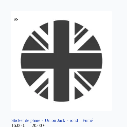
Sticker de phare « Union Jack » rond – Fumé
Plage
16,00
€
–
20,00
€