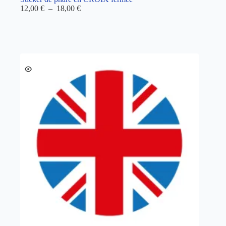
Plage
12,00
€
–
18,00
€
de
prix :
12,00 €
à
18,00 €