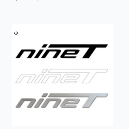
de
prix :
16,00 €
à
20,00 €