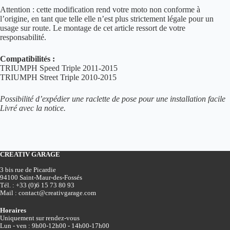
Attention : cette modification rend votre moto non conforme à
l’origine, en tant que telle elle n’est plus strictement légale pour un
usage sur route. Le montage de cet article ressort de votre
responsabilité.
Compatibilités :
TRIUMPH Speed Triple 2011-2015
TRIUMPH Street Triple 2010-2015
Possibilité d’expédier une raclette de pose pour une installation facile
Livré avec la notice.
CREATIV GARAGE
3 bis rue de Picardie
94100 Saint-Maur-des-Fossés
Tél. :
+33 (0)6 15 73 80 93
Mail :
contact@creativgarage.com
Horaires
Uniquement sur rendez-vous
Lun - ven : 9h00-12h00 - 14h00-17h00