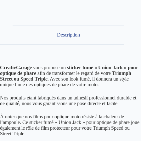
de
phare
"Union
Jack"
fumé
pour
Triumph
Description
Speed
/
Street
Triple
2011-
2015
CreativGarage
vous propose un
sticker fumé « Union Jack » pour
optique de phare
afin de transformer le regard de votre
Triumph
Street ou Speed Triple
. Avec son look fumé, il donnera un style
unique l’une des optiques de phare de votre moto.
Nos produits étant fabriqués dans un adhésif professionnel durable et
de qualité, nous vous garantissons une pose directe et facile.
À noter que nos films pour optique moto résiste à la chaleur de
l’ampoule. Ce sticker fumé « Union Jack » pour optique de phare joue
également le rôle de film protecteur pour votre Triumph Speed ou
Street Triple.