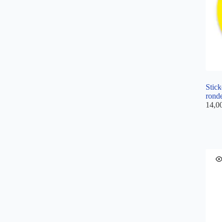
Stick
rond
14,0