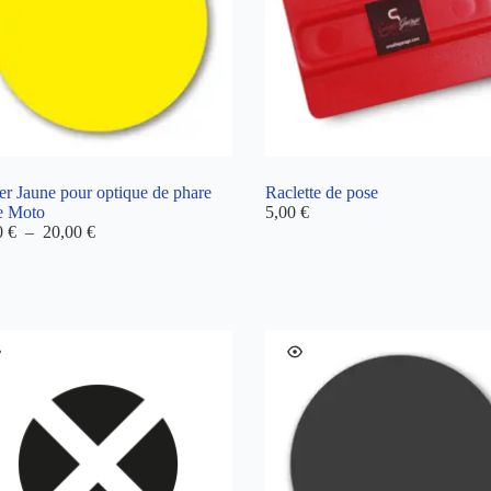
er Jaune pour optique de phare
Raclette de pose
e Moto
5,00
€
Plage
0
€
–
20,00
€
de
prix :
14,00 €
à
20,00 €