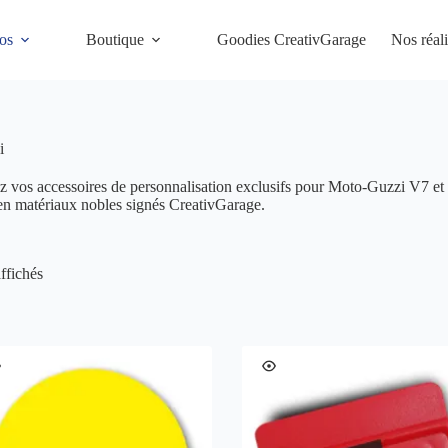
os
Boutique
Goodies CreativGarage
Nos réali
i
os accessoires de personnalisation exclusifs pour Moto-Guzzi V7 et V
 en matériaux nobles signés CreativGarage.
Trié
affichés
par
popularité