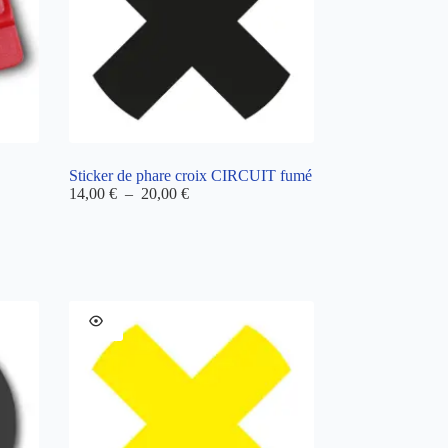
Sticker de phare croix CIRCUIT fumé
Plage
14,00
€
–
20,00
€
de
prix :
14,00 €
à
20,00 €