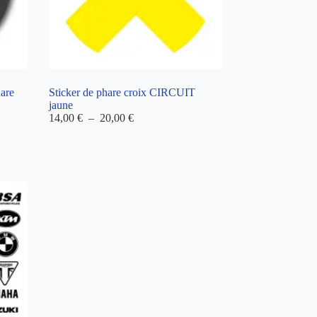
are
Sticker de phare croix CIRCUIT
jaune
Plage
14,00
€
–
20,00
€
de
prix :
14,00 €
à
20,00 €