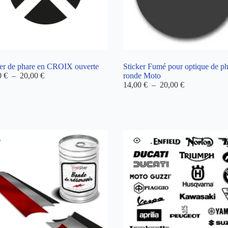
ker de phare en CROIX ouverte
Sticker Fumé pour optique de ph
Plage
0
€
–
20,00
€
ronde Moto
de
Plage
14,00
€
–
20,00
€
prix :
de
12,00 €
prix :
à
14,00 €
20,00 €
à
20,00 €