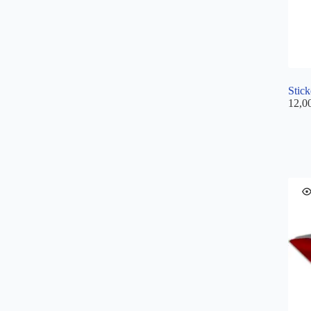
Stic
12,0