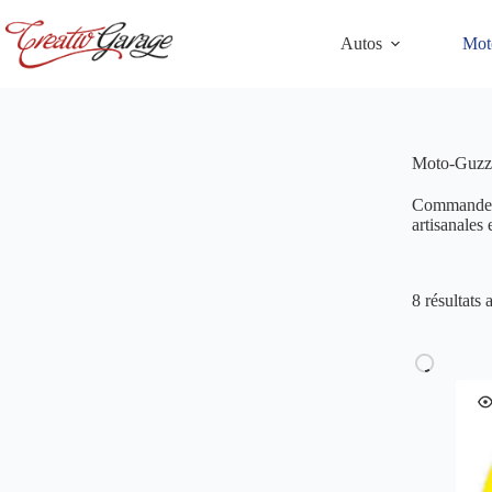
Passer
au
Autos
Mot
contenu
Moto-Guzz
Commandez v
artisanales
8 résultats 