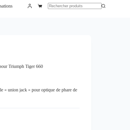
sations
Panier
Aucun
d’achat
résultat
 pour Triumph Tiger 660
yle « union jack » pour optique de phare de