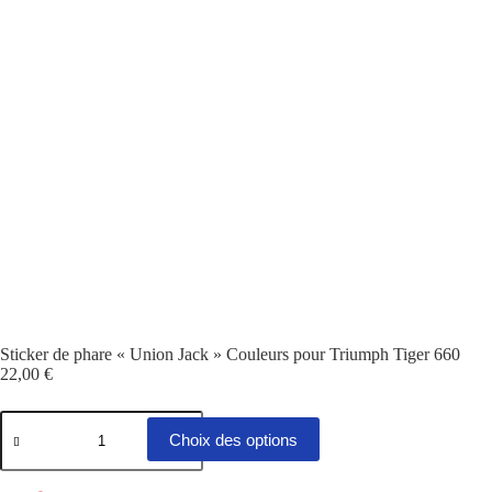
Sticker de phare « Union Jack » Couleurs pour Triumph Tiger 660
22,00
€
quantité
Ce
de
produit
Choix des options
Sticker
a
de
plusieurs