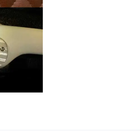
/
MK2
/MK3)