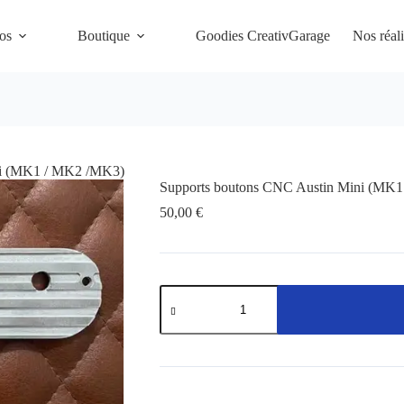
Ajouter au panier
os
Boutique
Goodies CreativGarage
Nos réali
ni (MK1 / MK2 /MK3)
Supports boutons CNC Austin Mini (MK
50,00
€
quantité
de
Supports
boutons
CNC
Austin
Mini
(MK1