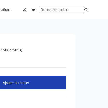
sations
Panier
Aucun
d’achat
résultat
1 / MK2 /MK3)
Ajouter au panier