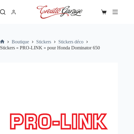
Passer
Stickers « PRO-LINK » pour Honda Dominator 650
Ajouter au panier
au
30,00
€
contenu
Panier
d’achat
Boutique
Stickers
Stickers déco
Accueil
Stickers « PRO-LINK » pour Honda Dominator 650