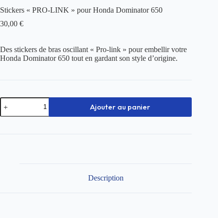
Stickers « PRO-LINK » pour Honda Dominator 650
30,00
€
Des stickers de bras oscillant « Pro-link » pour embellir votre
Honda Dominator 650 tout en gardant son style d’origine.
quantité
Ajouter au panier
de
Stickers
"PRO-
LINK"
pour
Honda
Dominator
650
Description