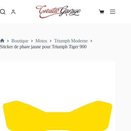
Passer
Sticker de phare jaune pour Triumph Tiger 900
Ajouter au panier
au
20,00
€
contenu
Panier
d’achat
Boutique
Motos
Triumph Moderne
Accueil
Sticker de phare jaune pour Triumph Tiger 900