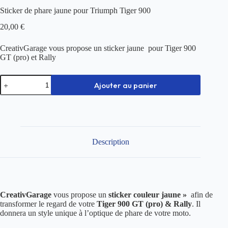
Sticker de phare jaune pour Triumph Tiger 900
20,00
€
CreativGarage vous propose un sticker jaune pour Tiger 900
GT (pro) et Rally
quantité
Ajouter au panier
de
Sticker
de
phare
jaune
pour
Triumph
Description
Tiger
900
CreativGarage
vous propose un
sticker couleur jaune
»
afin de
transformer le regard de votre
Tiger 900 GT (pro) & Rally
. Il
donnera un style unique à l’optique de phare de votre moto.